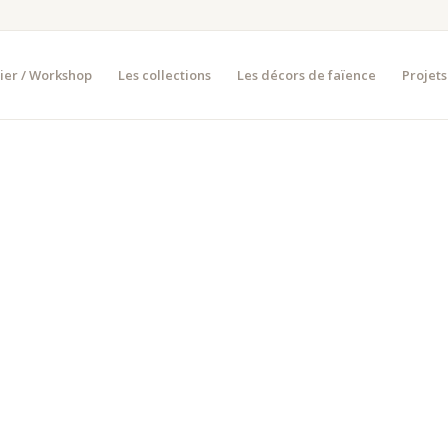
lier / Workshop
Les collections
Les décors de faïence
Projets